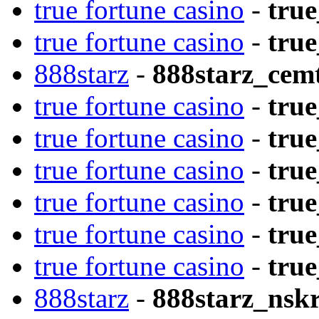
true fortune casino
-
tru
true fortune casino
-
tru
888starz
-
888starz_cem
true fortune casino
-
true
true fortune casino
-
true
true fortune casino
-
true
true fortune casino
-
tru
true fortune casino
-
tru
true fortune casino
-
tru
888starz
-
888starz_nsk