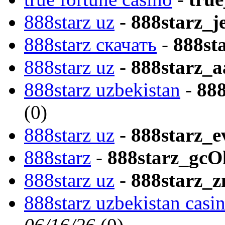
888starz uz
-
888starz_j
888starz скачать
-
888st
888starz uz
-
888starz_a
888starz uzbekistan
-
88
(
0)
888starz uz
-
888starz_e
888starz
-
888starz_gcO
888starz uz
-
888starz_
888starz uzbekistan casi