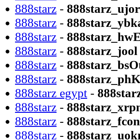
888starz
-
888starz_ujor
888starz
-
888starz_ybk
888starz
-
888starz_hw
888starz
-
888starz_jool
888starz
-
888starz_bsO
888starz
-
888starz_phK
888starz egypt
-
888star
888starz
-
888starz_xrp
888starz
-
888starz_fcon
888starz
-
888starz_uok