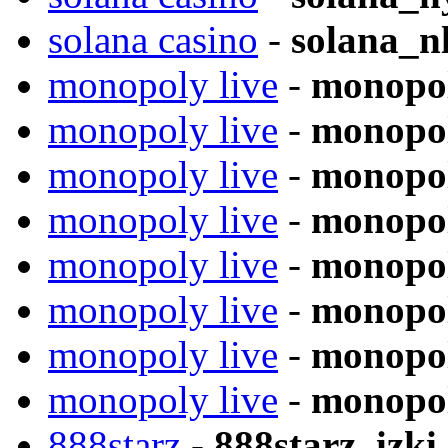
solana casino
-
solana_n
monopoly live
-
monopo
monopoly live
-
monopo
monopoly live
-
monopo
monopoly live
-
monopo
monopoly live
-
monopo
monopoly live
-
monopo
monopoly live
-
monopo
monopoly live
-
monopo
888starz
-
888starz_izki