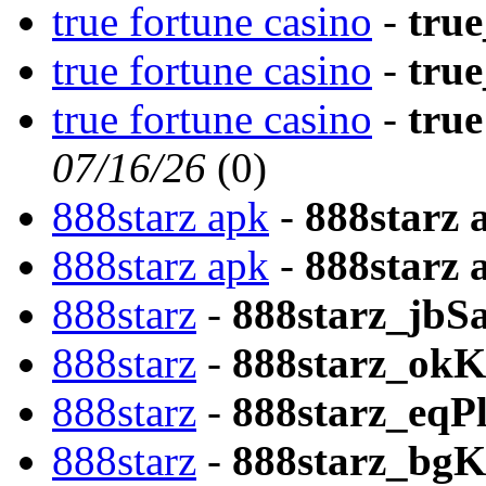
true fortune casino
-
true
true fortune casino
-
tru
true fortune casino
-
true
07/16/26
(
0)
888starz apk
-
888starz
888starz apk
-
888starz 
888starz
-
888starz_jbS
888starz
-
888starz_okK
888starz
-
888starz_eqP
888starz
-
888starz_bgK