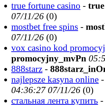
true fortune casino
-
true
07/11/26
(
0)
mostbet free spins
-
most
07/11/26
(
0)
vox casino kod promocy
promocyjny_mvPn
05:5
888starz
-
888starz_inO
najlepsze kasyna online
04:36:27 07/11/26
(
0)
стальная лента купить