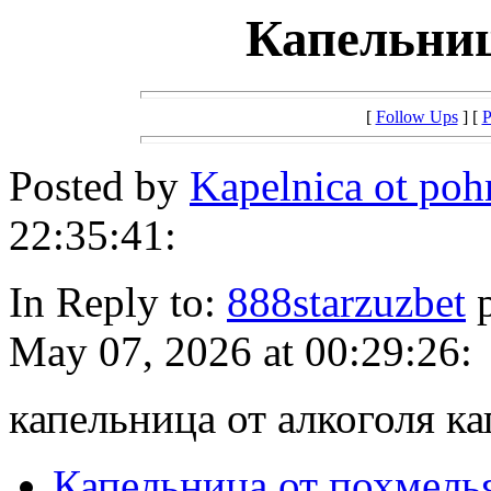
Капельниц
[
Follow Ups
] [
P
Posted by
Kapelnica ot po
22:35:41:
In Reply to:
888starzuzbet
p
May 07, 2026 at 00:29:26:
капельница от алкоголя ка
Капельница от похмель