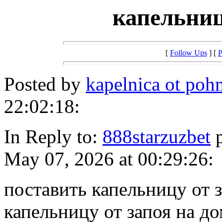
капельниц
[
Follow Ups
] [
P
Posted by
kapelnica ot po
22:02:18:
In Reply to:
888starzuzbet
p
May 07, 2026 at 00:29:26:
поставить капельницу от 
капельницу от запоя на д