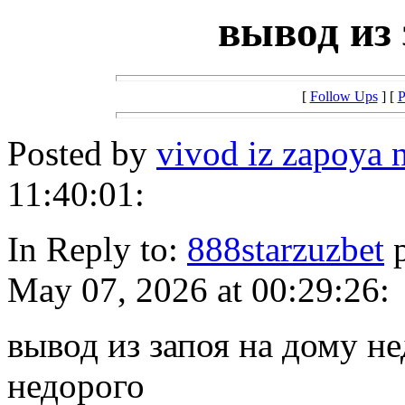
вывод из 
[
Follow Ups
] [
P
Posted by
vivod iz zapoya 
11:40:01:
In Reply to:
888starzuzbet
p
May 07, 2026 at 00:29:26:
вывод из запоя на дому не
недорого