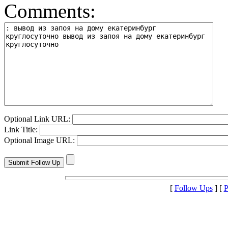
Comments:
Optional Link URL:
Link Title:
Optional Image URL:
[
Follow Ups
] [
P