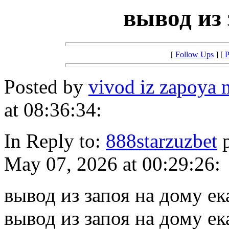
вывод из 
[
Follow Ups
] [
P
Posted by
vivod iz zapoya
at 08:36:34:
In Reply to:
888starzuzbet
p
May 07, 2026 at 00:29:26:
вывод из запоя на дому е
вывод из запоя на дому е